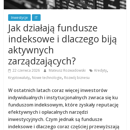
Inwestycje
IT
Jak działają fundusze
indeksowe i dlaczego biją
aktywnych
zarządzających?
,
22 czerwca 2026
Mateusz Rozwadowski
Kredyty
,
,
Kryptowaluty
Nowe technologie
Rozwój biznesu
W ostatnich latach coraz więcej inwestorów
indywidualnych i instytucjonalnych zwraca się ku
funduszom indeksowym, które zyskały reputację
efektywnych i opłacalnych narzędzi
inwestycyjnych. Czym jednak są fundusze
indeksowe i dlaczego coraz częściej przewyższają