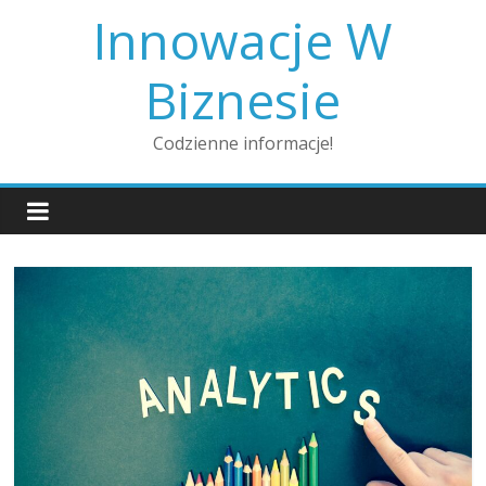
Skip
Innowacje W
to
content
Biznesie
Codzienne informacje!