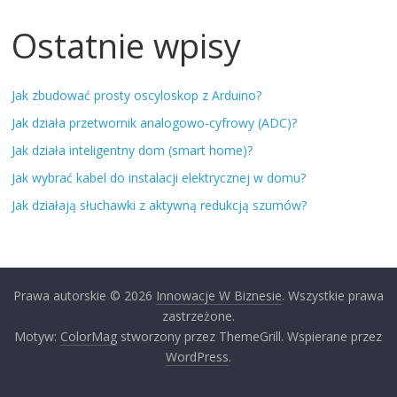
Ostatnie wpisy
Jak zbudować prosty oscyloskop z Arduino?
Jak działa przetwornik analogowo-cyfrowy (ADC)?
Jak działa inteligentny dom (smart home)?
Jak wybrać kabel do instalacji elektrycznej w domu?
Jak działają słuchawki z aktywną redukcją szumów?
Prawa autorskie © 2026
Innowacje W Biznesie
. Wszystkie prawa
zastrzeżone.
Motyw:
ColorMag
stworzony przez ThemeGrill. Wspierane przez
WordPress
.