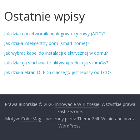
Ostatnie wpisy
Jak działa przetwornik analogowo-cyfrowy (ADC)?
Jak działa inteligentny dom (smart home)?
Jak wybrać kabel do instalacji elektrycznej w domu?
Jak działają słuchawki z aktywną redukcją szumów?
Jak działa ekran OLED i dlaczego jest lepszy od LCD?
Prawa autorskie © 2026
Innowacje W Biznesie
. Wszystkie prawa
zastrzeżone.
Motyw:
ColorMag
stworzony przez ThemeGrill. Wspierane przez
WordPress
.