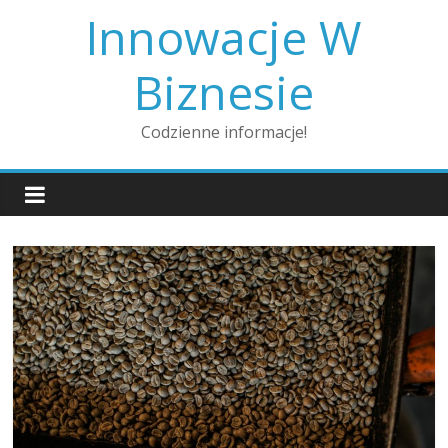
Skip
Innowacje W
to
content
Biznesie
Codzienne informacje!