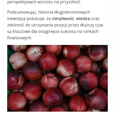
perspektywach wzrostu na przyszłość.
Podsumowując, historia długoterminowych
inwestycji pokazuje, że
cierpliwość
,
wiedza
oraz
zdolność do utrzymania pozycji przez dłuższy czas
są kluczowe dla osiągnięcia sukcesu na rynkach
finansowych.