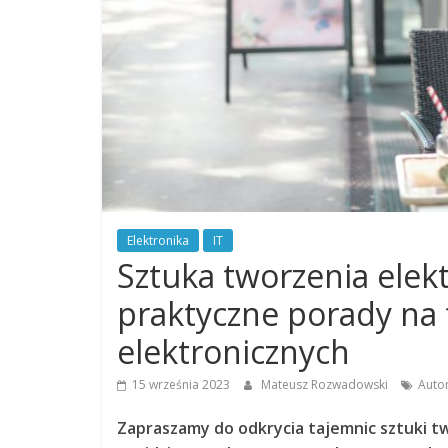
Elektronika
IT
Sztuka tworzenia elekt
praktyczne porady n
elektronicznych
15 września 2023
Mateusz Rozwadowski
Auto
Zapraszamy do odkrycia tajemnic sztuki t