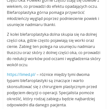
części oka. Powieki górne często stają się obwisłe z
wiekiem, co prowadzi do efektu opadających oczu.
Blefaroplastyka górna pomaga przywrócić
młodzieńczy wygląd poprzez podniesienie powiek i
usunięcie nadmiaru tkanki.
Z kolei blefaroplastyka dolna skupia się na dolnej
części oka, gdzie często pojawiają się worki oraz
cienie. Zabieg ten polega na usunięciu nadmiaru
tłuszczu oraz skóry z dolnej części oka, co prowadzi
do redukcji worków pod oczami i wygładzenia skóry
wokół oczu.
https://limed.pl/
– różnice między tymi dwoma
typami blefaroplastyki są znaczące i warto
skonsultować się z chirurgiem plastycznym przed
podjęciem decyzji o operacji. Specjalista pomoże
określić, który rodzaj zabiegu będzie najbardziej
odpowiedni dla danego pacjenta.