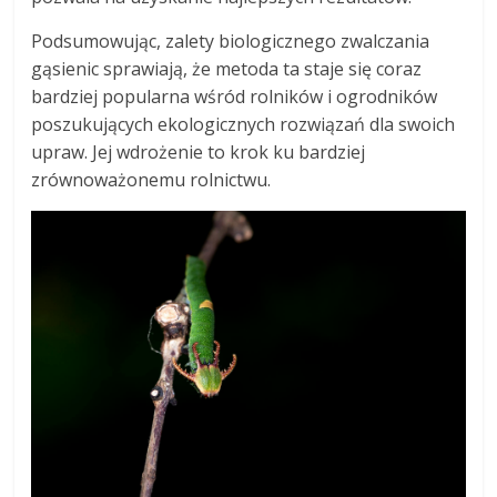
Podsumowując, zalety biologicznego zwalczania
gąsienic sprawiają, że metoda ta staje się coraz
bardziej popularna wśród rolników i ogrodników
poszukujących ekologicznych rozwiązań dla swoich
upraw. Jej wdrożenie to krok ku bardziej
zrównoważonemu rolnictwu.