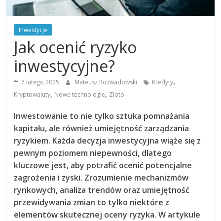
Inwestycje
Jak ocenić ryzyko
inwestycyjne?
,
7 lutego 2025
Mateusz Rozwadowski
Kredyty
,
,
Kryptowaluty
Nowe technologie
Złoto
Inwestowanie to nie tylko sztuka pomnażania
kapitału, ale również umiejętność zarządzania
ryzykiem. Każda decyzja inwestycyjna wiąże się z
pewnym poziomem niepewności, dlatego
kluczowe jest, aby potrafić ocenić potencjalne
zagrożenia i zyski. Zrozumienie mechanizmów
rynkowych, analiza trendów oraz umiejętność
przewidywania zmian to tylko niektóre z
elementów skutecznej oceny ryzyka. W artykule