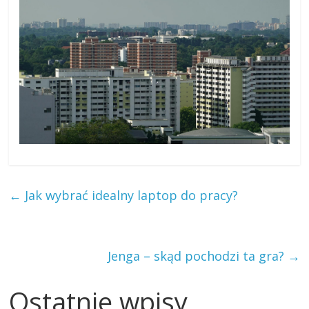
←
Jak wybrać idealny laptop do pracy?
Jenga – skąd pochodzi ta gra?
→
Ostatnie wpisy