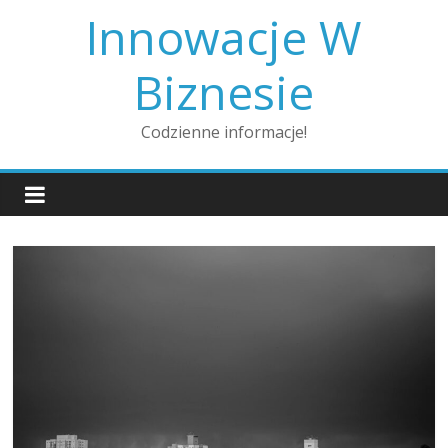
Skip
Innowacje W
to
content
Biznesie
Codzienne informacje!